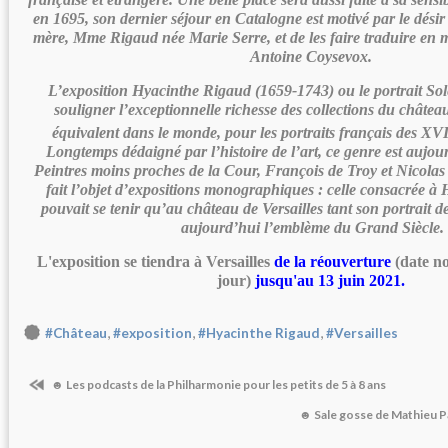
en 1695, son dernier séjour en Catalogne est motivé par le désir d
mère, Mme Rigaud née Marie Serre, et de les faire traduire en m
Antoine Coysevox.
L’exposition Hyacinthe Rigaud (1659-1743) ou le portrait Sole
souligner l’exceptionnelle richesse des collections du château
équivalent dans le monde, pour les portraits français des XV
Longtemps dédaigné par l’histoire de l’art, ce genre est aujo
Peintres moins proches de la Cour, François de Troy et Nicolas 
fait l’objet d’expositions monographiques : celle consacrée 
pouvait se tenir qu’au château de Versailles tant son portrait 
aujourd’hui l’emblème du Grand Siècle.
L'exposition se tiendra à Versailles
de la réouverture
(date n
jour)
jusqu'au 13 juin 2021.
,
,
,
#Château
#exposition
#Hyacinthe Rigaud
#Versailles
☻ Les podcasts de la Philharmonie pour les petits de 5 à 8 ans
☻ Sale gosse de Mathieu Pa