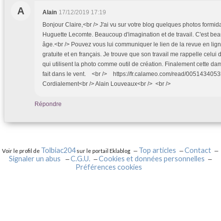
A
Alain
17/12/2019 17:19
Bonjour Claire,<br /> J'ai vu sur votre blog quelques photos formid
Huguette Lecomte. Beaucoup d'imagination et de travail. C'est beau
âge.<br /> Pouvez vous lui communiquer le lien de la revue en lig
gratuite et en français. Je trouve que son travail me rappelle celu
qui utilisent la photo comme outil de création. Finalement cette dam
fait dans le vent. <br /> https://fr.calameo.com/read/00514340
Cordialement<br /> Alain Louveaux<br /> <br />
Répondre
Tolbiac204
Top articles
Contact
Voir le profil de
sur le portail Eklablog
Signaler un abus
C.G.U.
Cookies et données personnelles
Préférences cookies