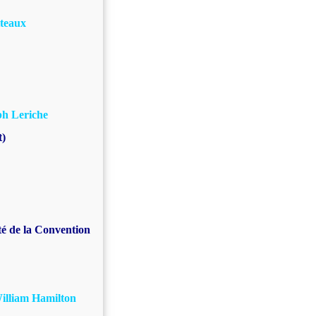
tteaux
ph Leriche
t)
té de la Convention
illiam Hamilton