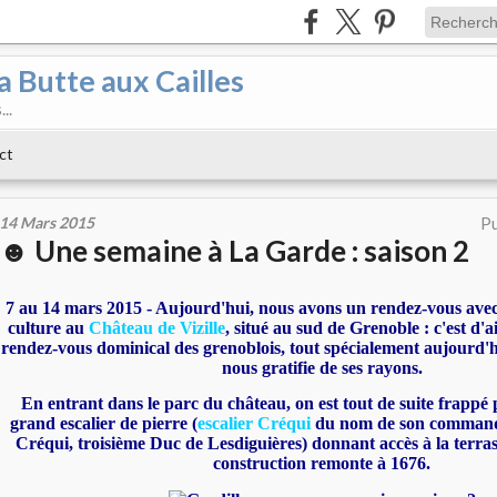
a Butte aux Cailles
..
ct
14 Mars 2015
Pu
☻ Une semaine à La Garde : saison 2
7 au 14 mars 2015 -
Aujourd'hui, nous avons un rendez-vous avec l
culture au
Château de Vizille
, situé au sud de Grenoble : c'est d'a
rendez-vous dominical des grenoblois, tout spécialement aujourd'h
nous gratifie de ses rayons.
En entrant dans le parc du château, on est tout de suite frappé 
grand escalier de pierre (
escalier Créqui
du nom de son commandi
Créqui, troisième Duc de Lesdiguières) donnant accès à la terra
construction remonte à 1676.