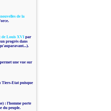
 nouvelles de la
Force.
t de Louis XVI
par
te un progrès dans
u'auparavant...).
e permet une vue sur
 Tiers-Etat puisque
ue) : l'homme porte
e du peuple.