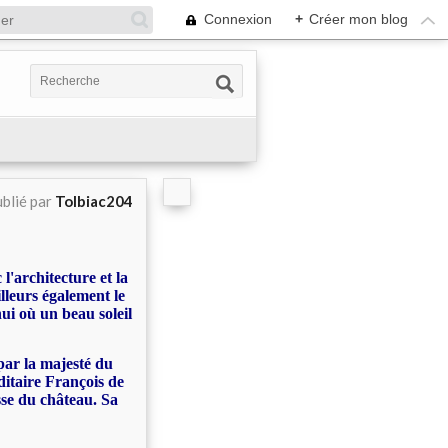
Connexion
+
Créer mon blog
blié par
Tolbiac204
'architecture et la
illeurs également le
ui où un beau soleil
par la majesté du
taire François de
sse du château. Sa