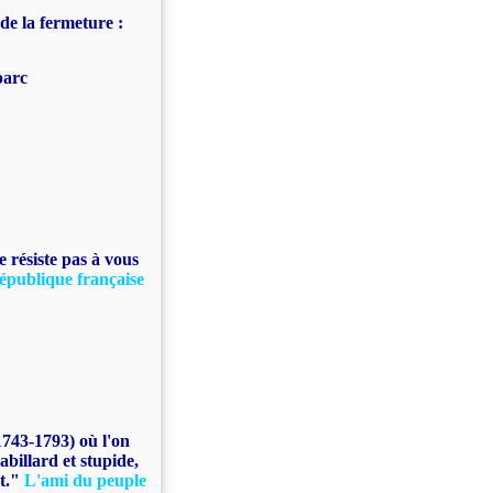
 de la fermeture :
parc
 résiste pas à vous
République française
1743-1793) où l'on
abillard et stupide,
t."
L'ami du peuple