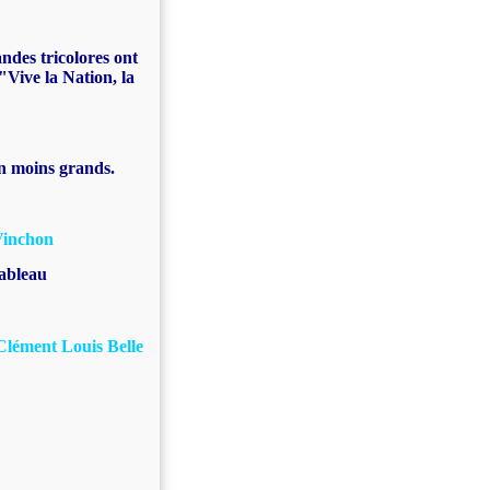
andes tricolores ont
"Vive la Nation, la
n moins grands.
Vinchon
tableau
Clément Louis Belle