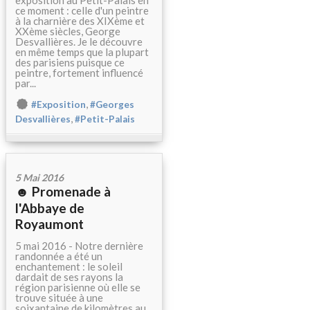
exposition au Petit-Palais en
ce moment : celle d'un peintre
à la charnière des XIXème et
XXème siècles, George
Desvallières. Je le découvre
en même temps que la plupart
des parisiens puisque ce
peintre, fortement influencé
par...
,
#Exposition
#Georges
,
Desvallières
#Petit-Palais
5 Mai 2016
☻ Promenade à
l'Abbaye de
Royaumont
5 mai 2016 - Notre dernière
randonnée a été un
enchantement : le soleil
dardait de ses rayons la
région parisienne où elle se
trouve située à une
soixantaine de kilomètres au