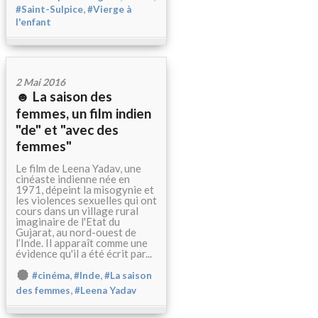
,
#Saint-Sulpice
#Vierge à
l'enfant
2 Mai 2016
☻ La saison des
femmes, un film indien
"de" et "avec des
femmes"
Le film de Leena Yadav, une
cinéaste indienne née en
1971, dépeint la misogynie et
les violences sexuelles qui ont
cours dans un village rural
imaginaire de l'Etat du
Gujarat, au nord-ouest de
l’Inde. Il apparaît comme une
évidence qu'il a été écrit par...
,
,
#cinéma
#Inde
#La saison
,
des femmes
#Leena Yadav