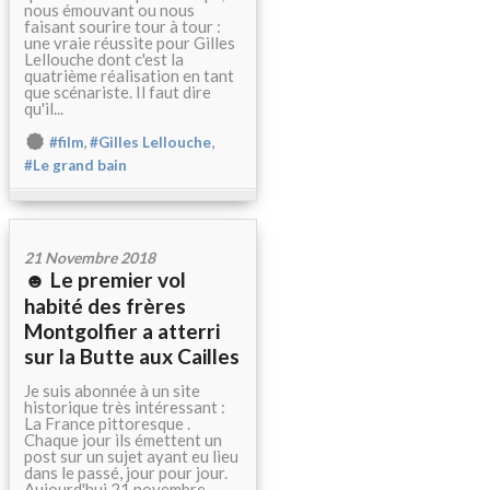
nous émouvant ou nous
faisant sourire tour à tour :
une vraie réussite pour Gilles
Lellouche dont c'est la
quatrième réalisation en tant
que scénariste. Il faut dire
qu'il...
,
,
#film
#Gilles Lellouche
#Le grand bain
21 Novembre 2018
☻ Le premier vol
habité des frères
Montgolfier a atterri
sur la Butte aux Cailles
Je suis abonnée à un site
historique très intéressant :
La France pittoresque .
Chaque jour ils émettent un
post sur un sujet ayant eu lieu
dans le passé, jour pour jour.
Aujourd'hui 21 novembre