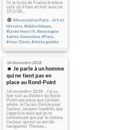
IV, le lycée de France le mieux
coté où il faut arriver avec un
19,5/20...
#Association Paris - Art et
,
,
Histoire
#bibliothèque
,
#Lycée Henri IV
#montagne
,
,
Sainte-Geneviève
#Paris
,
#tour Clovis
#visite guidée
16 Novembre 2018
☻ Je parle à un homme
qui ne tient pas en
place au Rond-Point
16 novembre 2018 - J'ai vu
hier soir au théâtre du Rond-
Point une pièce que j'ai bien
aimée. Je l'avais choisie pour
l'acteur, Jacques Gamblin, que
j'apprécie mais que je ne
connaissais que par le cinéma.
L'acteur, qui est un ami du
navigateur Thomas...