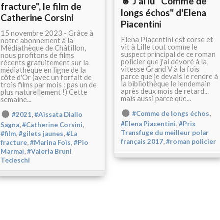
☻ J'ai lu "Comme de
fracture", le film de
longs échos" d'Elena
Catherine Corsini
Piacentini
15 novembre 2023 - Grâce à
Elena Piacentini est corse et
notre abonnement à la
vit à Lille tout comme le
Médiathèque de Châtillon,
suspect principal de ce roman
nous profitons de films
policier que j'ai dévoré à la
récents gratuitement sur la
vitesse Grand V à la fois
médiathèque en ligne de la
parce que je devais le rendre à
côte d'Or (avec un forfait de
la bibliothèque le lendemain
trois films par mois : pas un de
après deux mois de retard...
plus naturellement !) Cette
mais aussi parce que...
semaine...
,
,
#Comme de longs échos
#2021
#Aïssata Diallo
,
,
,
#Elena Piacentini
#Prix
Sagna
#Catherine Corsini
,
,
Transfuge du meilleur polar
#film
#gilets jaunes
#La
,
,
,
français 2017
#roman policier
fracture
#Marina Foïs
#Pio
,
Marmaï
#Valeria Bruni
Tedeschi