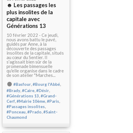
☻ Les passages les
plus insolites de la
capitale avec
Générations 13
10 février 2022 - Ce jeudi,
nous avons battu le pavé,
guidés par Anne, à la
découverte des passages
insolites de la capitale, situés
au cœur du Sentier. Il
s'agissait bien sûr de la
promenade bimensuelle
qu'elle organise dans le cadre
de son atelier "Marches...
,
,
#Basfour
#Bourg l'Abbé
,
,
,
#Brady
#Caire
#Désir
,
#Générations 13
#Grand-
,
,
,
Cerf
#Mairie 10ème
#Paris
,
#Passages insolites
,
,
#Ponceau
#Prado
#Saint-
Chaumond