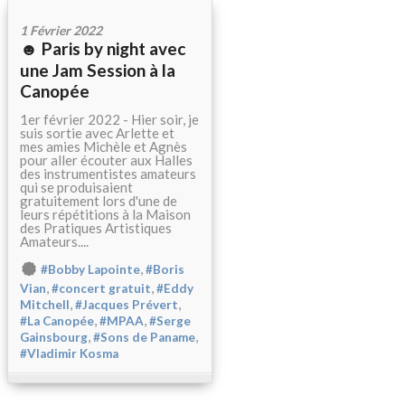
1 Février 2022
☻ Paris by night avec
une Jam Session à la
Canopée
1er février 2022 - Hier soir, je
suis sortie avec Arlette et
mes amies Michèle et Agnès
pour aller écouter aux Halles
des instrumentistes amateurs
qui se produisaient
gratuitement lors d'une de
leurs répétitions à la Maison
des Pratiques Artistiques
Amateurs....
,
#Bobby Lapointe
#Boris
,
,
Vian
#concert gratuit
#Eddy
,
,
Mitchell
#Jacques Prévert
,
,
#La Canopée
#MPAA
#Serge
,
,
Gainsbourg
#Sons de Paname
#Vladimir Kosma