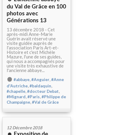
du Val de Grâce en 100
photos avec
Générations 13
13 décembre 2018 - Cet
après-midi Anne-Marie
Guérin avait réservé une
visite guidée auprès de
l'association Paris Art-et-
Histoire et c'est Michèle
Mazure, l'une de ses guides,
qui nous a accompagnés pour
une visite très exhaustive de
l'ancienne abbaye...
,
,
#abbaye
#Anguier
#Anne
,
,
d'Autriche
#baldaquin
,
,
#chapelle
#docteur Debat
,
,
#Mignard
#Paris
#Philippe de
,
Champaigne
#Val de Grâce
12 Décembre 2018
☻ Exposition de