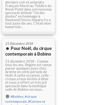
dernière voir et entendre
François Morel au Théâtre du
Rond-Point dans son nouveau
spectacle intitulé "J'ai des
doutes", en hommage à
Raymond Devos disparu il y a
tout juste dix ans. C'était mon
humoriste...
21 Décembre 2018
☻ Pour Noël, du cirque
contemporain à Bobino
21 décembre 2018 - Comme
tous les ans, Régine est venue
passer quelques jours chez
Arlette en cette période de
Noël. A cette occasion, celle-
ci nous a tous invités à dîner
et nous a offert un très joli
spectacle dans la mythique
salle de Bobino où nous...
,
#Bobino
#cirque
,
contemporain
#Cuisine et