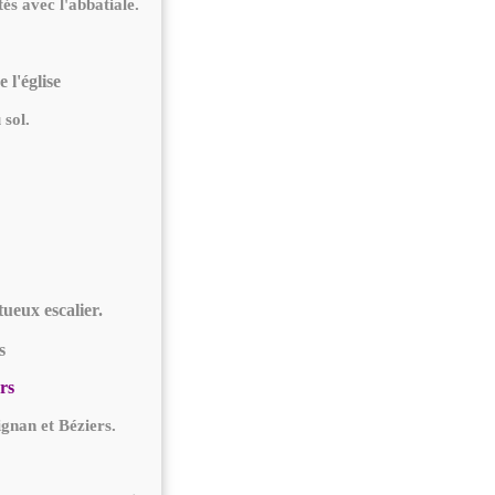
és avec l'abbatiale.
 l'église
 sol.
ueux escalier.
rs
gnan et Béziers.