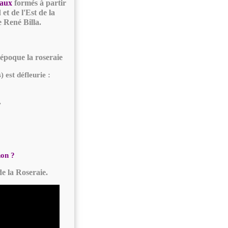
raux
formés à partir
et de l'Est de la
 René Billa.
 époque la roseraie
 est défleurie :
.
non ?
de la Roseraie.