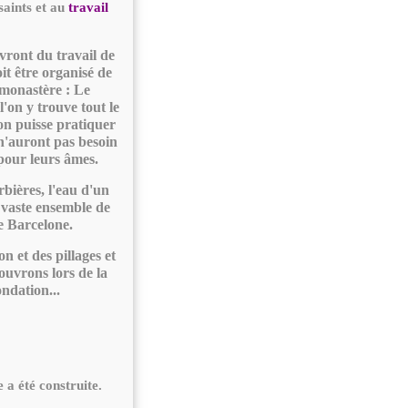
saints et au
travail
ivront du travail de
it être organisé de
u monastère :
Le
l'on y trouve tout le
'on puisse pratiquer
s n'auront pas besoin
 pour leurs âmes.
rbières, l'eau d'un
n vaste ensemble de
e Barcelone.
n et des pillages et
ouvrons lors de la
ondation...
 a été construite.