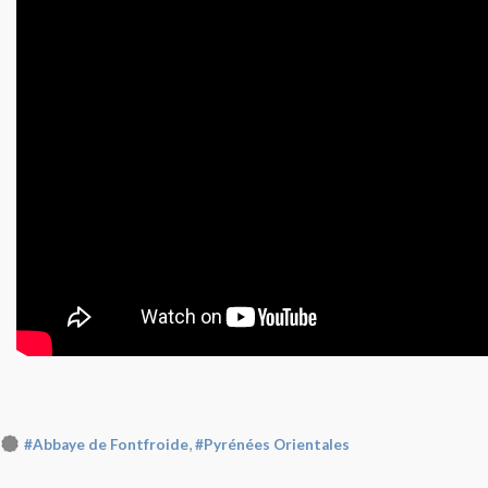
,
#Abbaye de Fontfroide
#Pyrénées Orientales