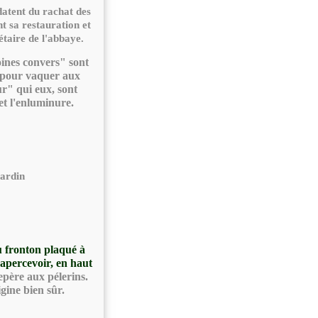
datent du rachat des
t sa restauration et
étaire de l'abbaye.
oines convers" sont
ye pour vaquer aux
ur" qui eux, sont
 et l'enluminure.
jardin
 fronton plaqué à
 apercevoir, en haut
epère aux pélerins.
igine bien sûr.