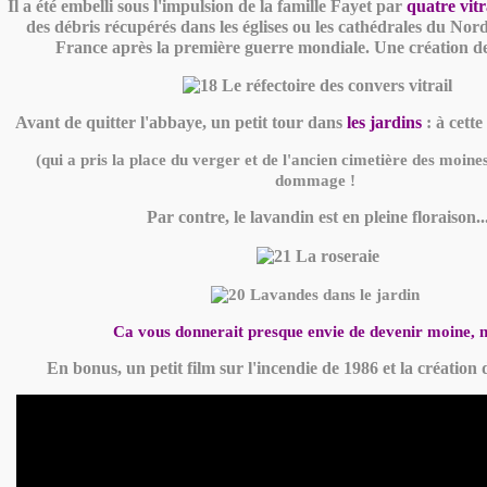
Il a été embelli sous l'impulsion de la famille Fayet par
quatre vit
des débris récupérés dans les églises ou les cathédrales du Nord 
France après la première guerre mondiale. Une création de
Avant de quitter l'abbaye, un petit tour dans
les jardins
: à cette
(qui a pris la place du verger et de l'ancien cimetière des moines)
dommage !
Par contre, le lavandin est en pleine floraison..
Ca vous donnerait presque envie de devenir moine, 
En bonus, un petit film sur l'incendie de 1986 et la création 