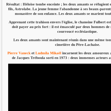
Résultat : Héloïse tombe enceinte ; les deux amants se réfugient 
fils, Astrolabe. La jeune femme l'abandonne à ses beaux-parents
monastère de son enfance. Les deux amants se marient tout
Apprenant cette trahison envers l'église, le chanoine Fulbert es
doit payer au prix fort : il est émasculé par deux hommes de
courroucé ecclésiastique.
Les deux amants sont maintenant réunis dans une même tom
cimetière du Père-Lachaise.
Pierre Vaneck
et
Ludmila Mikaël
incarnent les deux amoureux 
de Jacques Tréboula sorti en 1973 : deux immenses acteurs a