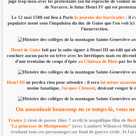
jugé trop mou avec les protestants (on lui reproche de vouloir m
de Navarre, le futur Henri IV qui est protestant
Le 12 mai 1588 eut lieu à Paris
la journée des barricades
: il 
populaire mené sous l'impulsion du duc de Guise que l'on voit i
l'insurrection.
Henri de Guise
fait par la suite signer à Henri III un édit qui o
conclure aucun pacte ou trêve avec les hérétiques mais en décem
d'une trentaine de coups d'épée
au Château de Blois
par les 
Henri III
ne perdra rien pour attendre : il sera
lui même assassin
moine fanatique,
Jacques Clément
, désirant venger le 
On assassinait beaucoup en ce temps-là, vous ne 
France 2
vient de passer (hier 7 avril) le magnifique film de
Ber
"La princesse de Montpensier"
(avec Lambert Wilson et Mélani
évoluent tous ces personnages sur fond de guerre civile. Je l'a