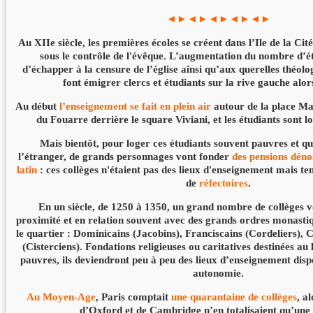
◄►◄►◄►◄►◄►
Au XIIe siècle, les premières écoles se créent dans l’Ile de la C
sous le contrôle de l'évêque. L’augmentation du nombre d’ét
d’échapper à la censure de l’église ainsi qu’aux querelles théol
font émigrer clercs et étudiants sur la rive gauche alor
Au début
l’enseignement se fait en plein air
autour de la place Ma
du Fouarre derrière le square Viviani, et les étudiants sont lo
Mais bientôt, pour loger ces étudiants souvent pauvres et qu
l’étranger, de grands personnages vont fonder
des pensions dén
latin
: ces collèges n'étaient pas des lieux d'enseignement mais te
de
réfectoires
.
En un siècle, de 1250 à 1350, un grand nombre de collèges vo
proximité et en relation souvent avec des grands ordres monastiqu
le quartier : Dominicains (Jacobins), Franciscains (Cordeliers), 
(Cisterciens). Fondations religieuses ou caritatives destinées au
pauvres, ils deviendront peu à peu des lieux d’enseignement disp
autonomie.
Au Moyen-Age
, Paris comptait
une quarantaine de collèges
, a
d’Oxford et de Cambridge n’en totalisaient qu’une 