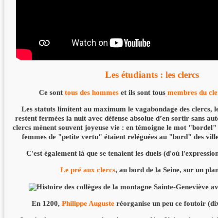
Les étudiants : les clercs
Ce sont
tous des hommes
et ils sont tous
membres du cle
Les statuts limitent au maximum le vagabondage des clercs, le
restent fermées la nuit avec défense absolue d’en sortir sans aut
clercs mènent souvent joyeuse vie : en témoigne le mot "bordel" q
femmes de "petite vertu" étaient reléguées au "bord" des ville
C'est également là que se tenaient les duels (d'où l'expressio
Le pré aux clercs
, au bord de la Seine, sur un pl
En 1200,
Philippe Auguste
réorganise un peu ce foutoir (di