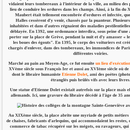
vidaient leurs tombereaux à l'intérieur de la ville, au milieu des
lieu de conduire les ordures dans les champs. Ainsi, à la fin du 
Maubert était tellement encombrée d'ordures et infectée, qu
Halles cessèrent d'y venir, chassés par la puanteur. Plusieu
inhabitées et dans d'autres régnaient des maladies pestilentielles
déblayée. En 1392, une ordonnance interdira, sous peine d'une
porter sur la place de Grève, pendant la nuit et d'y amasser « les
les boues des égouts". En 1395, le corps des voituriers est cré
chargés d'enlever, dans des tombereaux, les immondices de Paris
différentes voiries.
Marché au pain au Moyen-Age, ce fut ensuite
un lieu d'exécutio
XVème siècle sous François Ier et aussi au XVIème siècle où de
dont le libraire humaniste
Etienne Dolet
, ami des poètes (photo
étranglés puis brûlés vifs avec leurs livres
Une statue d'Etienne Dolet existait autrefois sur la place mais el
allemands. Ici, une gravure du libraire décédé à l'âge de 35 ans :
Au XIXème siècle, la place abrite une myriade de petits métiers 
de chaises, fabricants d'arlequins, qui accommodaient les restes, c
commerce de tabac récupéré sur les mégots, ou ravageurs, qui