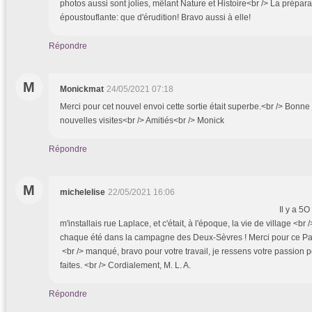
photos aussi sont jolies, mêlant Nature et Histoire<br /> La prépara
époustouflante: que d'érudition! Bravo aussi à elle!
Répondre
M
Monickmat
24/05/2021 07:18
Merci pour cet nouvel envoi cette sortie était superbe.<br /> Bonne
nouvelles visites<br /> Amitiés<br /> Monick
Répondre
M
michelelise
22/05/2021 16:06
Il y a 5O ans et 3 sema
m'installais rue Laplace, et c'était, à l'époque, la vie de village <br 
chaque été dans la campagne des Deux-Sèvres ! Merci pour ce Pari
<br /> manqué, bravo pour votre travail, je ressens votre passion 
faites. <br /> Cordialement, M. L. A.
Répondre