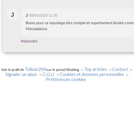
J
J
08/04/2020 11:30
Bravo pour ce reportage très complet et superbement illustré comm
Féliciatations
Répondre
Tolbiac204
Top articles
Contact
Voir le profil de
sur le portail Eklablog
Signaler un abus
C.G.U.
Cookies et données personnelles
Préférences cookies