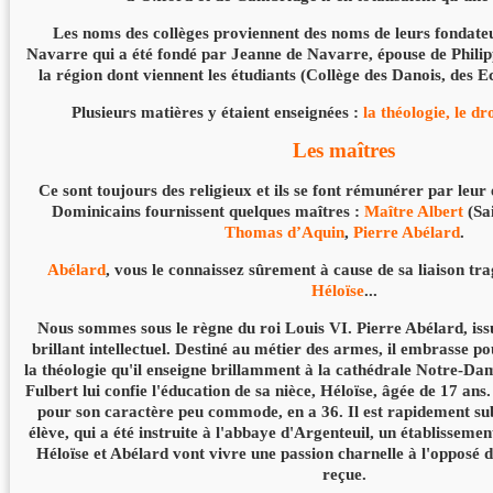
Les noms des collèges proviennent des noms de leurs fondateur
Navarre qui a été fondé par Jeanne de Navarre, épouse de Philip
la région dont viennent les étudiants (Collège des Danois, des Ec
Plusieurs matières y étaient enseignées :
la théologie, le dr
Les maîtres
Ce sont toujours des religieux et ils se font rémunérer par leur 
Dominicains fournissent quelques maîtres :
Maître Albert
(Sai
Thomas d’Aquin
,
Pierre Abélard
.
Abélard
, vous le connaissez sûrement à cause de sa liaison tr
Héloïse
...
Nous sommes sous le règne du roi Louis VI. Pierre Abélard, issu
brillant intellectuel. Destiné au métier des armes, il embrasse po
la théologie qu'il enseigne brillamment à la cathédrale Notre-Da
Fulbert lui confie l'éducation de sa nièce, Héloïse, âgée de 17 ans.
pour son caractère peu commode, en a 36. Il est rapidement su
élève, qui a été instruite à l'abbaye d'Argenteuil, un établisseme
Héloïse et Abélard vont vivre une passion charnelle à l'opposé de
reçue.