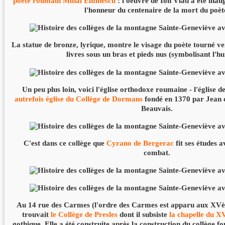
poète roumain Mihai Eminescu
: l'oeuvre de Ion Vlad a été inau
l'honneur du centenaire de la mort du poèt
La statue de bronze, lyrique, montre le visage du poète tourné vers 
livres sous un bras et pieds nus (symbolisant l'hu
Un peu plus loin, voici l'église orthodoxe roumaine - l'église 
autrefois
église du Collège de Dormans
fondé en 1370 par Jean 
Beauvais.
C'est dans ce collège que
Cyrano de Bergerac
fit ses études a
combat.
Au 14 rue des Carmes (l'ordre des Carmes est apparu aux XVè
trouvait
le Collège de Presles
dont il subsiste
la chapelle du X
gothique. Elle a été construite après la construction du collège 