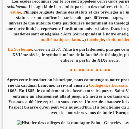
Les écoles reconnues par le roi sont appelées
Universitas paris
scholarum.
Il s'agit là de l'ensemble parisien des maîtres et des éc
est né
. Philippe Auguste donne des statuts et des privilèges à l’u
statuts seront confirmés par la suite par différents papes, ce
université une autorité toute particulière notamment en théologi
une durée limitée, représente l’institution universitaire. Dans les 
matières sont enseignées : Arts (correspondant à notre ensei
mathématiques, latin
…)
théologie
,
droit
,
médec
La Sorbonne
, créée en 1257, l’illustre parfaitement, puisque ce 
XVIème siècle, le symbole même de la faculté de théologie, puis
entière, à partir du XIXe siècle.
◄►◄►◄►◄►◄►
Après cette introduction historique, nous commençons notre pr
rue du cardinal Lemoine, arrivant ainsi au
Collège des Ecossais
1665. En 1685, le comblement des fossés entre les portes Saint-V
entraîné un abaissement allant jusqu'à 5 mètres à certains end
Écossais a dû être repris en sous-œuvre. Un rez-de-chaussée lui 
l'aspect bizarre qu'on peut voir aujourd'hui. Il a fonctionné d
avec des boursiers venus de toute l’Europe