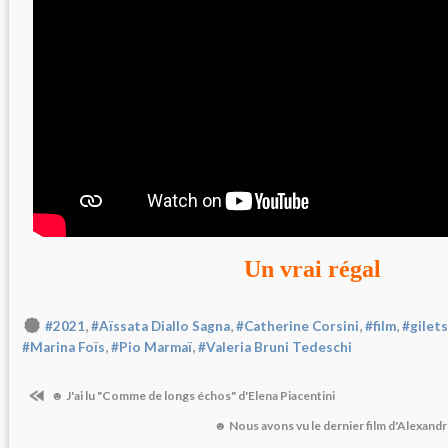
Un vrai régal
,
,
,
,
#2021
#Aïssata Diallo Sagna
#Catherine Corsini
#film
#gilets
,
,
#Marina Foïs
#Pio Marmaï
#Valeria Bruni Tedeschi
☻ J'ai lu "Comme de longs échos" d'Elena Piacentini
☻ Nous avons vu le dernier film d'Alexandre