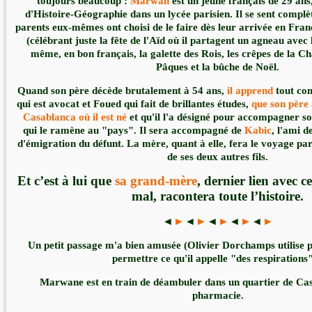
toujours beaucoup :
Marwan
est un jeune français de 29 ans
d'Histoire-Géographie dans un lycée parisien. Il se sent complè
parents eux-mêmes ont choisi de le faire dès leur arrivée en Franc
(célébrant juste la fête de l'Aïd où il partagent un agneau avec l
même, en bon français, la galette des Rois, les crêpes de la Ch
Pâques et la bûche de Noël.
Quand son père décède brutalement à 54 ans,
il apprend
tout com
qui est avocat et Foued qui fait de brillantes études,
que
son père 
Casablanca où il est né
et qu'il l'a désigné pour accompagner so
qui le ramène au "pays". Il sera accompagné de
Kabic
, l'ami 
d'émigration du défunt. La mère, quant à elle, fera le voyage p
de ses deux autres fils.
Et c’est à lui que
sa grand-mère
, dernier lien avec c
mal, racontera toute l’histoire.
◄
►
◄
►
◄
►
◄
►
◄
►
Un petit passage m'a bien amusée (Olivier Dorchamps utilise 
permettre ce qu'il appelle "des respirations"
Marwane est en train de déambuler dans un quartier de Cas
pharmacie.