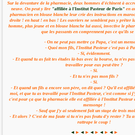
Sur la devanture de la pharmacie, deux hommes d'échinent à accr
neuve. On peut y lire
"
affiliée à l'Institut Pasteur de Paris
"
en ar
pharmacien en blouse blanche leur crie des instructions en maroc
droite ! en haut ! en bas ! Les ouvriers ne semblent pas y prêter 
homme, plus jeune et en blouse blanche lui aussi, invective le pha
que les passants en comprennent pas ce qu'ils se 
- On ne peut pas mettre ça Papa, c'est un mens
- Quoi mon fils, l'Institut Pasteur c'est pas à Pa
- Si, évidemment.
- Et quand tu as fait tes études là-bas avec la bourse, tu n'es pa
travailler pour eux peut-être ?
- Si.
- Et tu n'es pas mon fils ?
- Si.
- Et quand un fils a encore son père, on dit quoi ? Qu'il est affilié.
moi, et que tu as travaillé pour l'Institut Pasteur, c'est comme si j'
c'est pour ça que la pharmacie elle est affiliée à l'Institut Pasteur 
mensonge !
- Sauf que j'y ai seulement fait un stage de trois mo
- Et alors ? C'est de ma faute si tu n'es pas foutu d'y rester ? Tu 
rattrape le coup !
◄
►
◄
►
◄
►
◄
►
◄
►