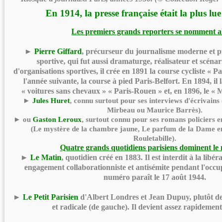
En 1914, la presse française était la plus l
Les premiers grands reporters se nomment al
►
Pierre Giffard
, précurseur du journalisme moderne et pi
sportive, qui fut aussi dramaturge, réalisateur et scénar
d'organisations sportives, il crée en 1891 la course cycliste « Pa
l'année suivante, la course à pied Paris-Belfort. En 1894, il
« voitures sans chevaux » « Paris-Rouen » et, en 1896, le «
M
►
Jules Huret
, connu surtout pour ses interviews d'écrivain
Mirbeau ou Maurice Barrès).
► ou
Gaston Leroux
, surtout connu pour ses romans policiers e
(Le mystère de la chambre jaune, Le parfum de la Dame en 
Rouletabille).
Quatre grands quotidiens parisiens dominent le
►
Le Matin
, quotidien créé en 1883. Il est interdit à la libé
engagement collaborationniste et antisémite pendant l'occu
numéro paraît le 17 août 1944.
►
Le Petit Parisien
d'Albert Londres et Jean Dupuy, plutôt de
et radicale (de gauche). Il devient assez rapidemen