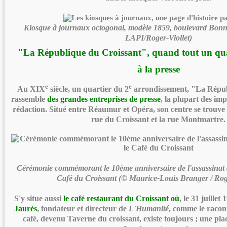
Kiosque à journaux octogonal, modèle 1859, boulevard Bonn
LAPI/Roger-Viollet)
"La République du Croissant", quand tout un quar
à la presse
e
e
Au XIX
siècle, un quartier du 2
arrondissement, "La Répub
rassemble
des grandes entreprises de presse
, la plupart des imp
rédaction. Situé entre Réaumur et Opéra, son centre se trouve à
rue du Croissant et la rue Montmartre.
Cérémonie commémorant le 10ème anniversaire de l'assassinat d
Café du Croissant (© Maurice-Louis Branger / Roge
S'y situe aussi
le café restaurant du Croissant
où
, le 31 juillet
Jaurès
, fondateur et directeur de
L'Humanité
, comme le racont
café, devenu Taverne du croissant, existe toujours ; une pl