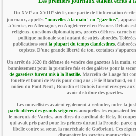
Les premiers journaux étaient écrits à 
e
e
Du XVI
au XVIII
siècle, une partie de l'information écrit
journaux, appelés
"nouvelles à la main" ou "gazetins"
, appara
à Venise, en Allemagne, en Angleterre et en France. Débats esth
religieux, questions diplomatiques, procès célèbres, carnets 
politique nationale sont autant de sujets abordés. Tolérées
publications sont
la plupart du temps clandestines
, élaborée
copistes. D'une grande liberté de ton, certaines s’apparent
Un arrêt de 1620 fit défense de vendre des gazettes à la main, s
bannissement pour la première fois et des galères pour la sec
de gazetiers furent mis à la Bastille.
Marcelin de Laage fut co
fouetté et banni de Paris pour cinq ans ; Élie Blanchard, en 1
milieu du Pont-Neuf ; Bourdin et Dubois furent envoyés aux
avoir distribué des gazettes.
Les nouvellistes avaient également à redouter, outre la just
particulières des grands seigneurs
auxquelles les exposaient leu
le marquis de Vardes, aux dires du cardinal de Retz, fit coup
qui avait pris parti pour les princes durant la Fronde, parce qu
libelle contre sa sœur, la maréchale de Guébriant. Ces rigueu
disparaître les gazettes manuscrites.