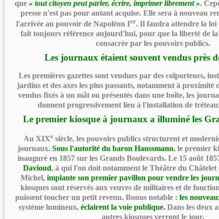
que
« tout citoyen peut parler, écrire, imprimer librement »
. Cepe
presse n'est pas pour autant acquise. Elle sera à nouveau re
er
l'arrivée au pouvoir de Napoléon I
. Il faudra attendre la loi
fait toujours référence aujourd'hui, pour que la liberté de la
consacrée par les pouvoirs publics.
Les journaux étaient souvent vendus près d
Les premières gazettes sont vendues par des colporteurs, inst
jardins et des axes les plus passants, notamment à proximité
vendus fixés à un mât ou présentés dans une boîte, les journa
donnent progressivement lieu à l'installation de tréteau
Le premier kiosque à journaux a illuminé les G
e
Au XIX
siècle, les pouvoirs publics structurent et modernis
journaux.
Sous l'autorité du baron Haussmann
, le premier 
inauguré en 1857 sur les Grands Boulevards. Le 15 août 185
Davioud
, à qui l'on doit notamment le Théâtre du Châtelet e
Michel,
implante son premier pavillon pour vendre les jour
kiosques sont réservés aux ‬veuves ‬de‬‬‬‬‬‬‬‬‬‬‬‬‬‬‬‬‬‬‬‬‬‬‬‬‬‬‬‬‬‬‬‬‬‬‬‬ militaires ‬‬et ‭‬de
‭‬puissent ‭‬toucher ‬un petit ‬revenu.‬‬‬‬‬‬‬‬‬‬‬‬‬‬‬ Bonus notable :
les nouveau
système lumineux,
éclairent la voie publique.
Dans les deux a
autres kiosques verront le jour.