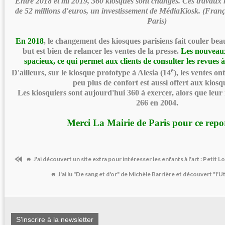
Entre 2018 et mi 2019, 360 kiosques sont changés. Ces travaux 
de 52 millions d'euros, un investissement de MédiaKiosk. (
Franç
Paris)
En 2018
, le changement des kiosques parisiens fait couler bea
but est bien de relancer les ventes de la presse.
Les nouveaux
spacieux, ce qui permet aux clients de consulter les revues à l
e
D'ailleurs, sur le kiosque prototype à Alesia (14
), les ventes o
peu plus de confort est aussi offert aux kiosq
Les kiosquiers sont aujourd'hui 360 à exercer, alors que leu
266 en 2004.
Merci La Mairie de Paris pour ce repo
☻ J'ai découvert un site extra pour intéresser les enfants à l'art : Petit L
☻ J'ai lu "De sang et d'or" de Michèle Barrière et découvert "
S'inscrire à la newsletter