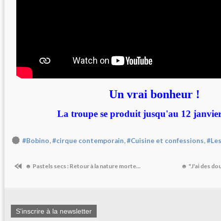
Un vrai bonheur !
La troupe se produit jusqu'au 12 janvier
,
,
,
#Bobino
#cirque contemporain
#Cuisine et confessions
#Les
☻ Pastels secs : Retour à la nature morte...
☻ "J'ai des do
S'inscrire à la newsletter