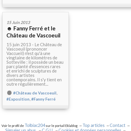
15 Juin 2013
☻ Fanny Ferré et le
Château de Vascoeuil
15 juin 2013 - Le Château de
Vascoeuil (prononcer
Vaccueil) n'est qu'à une
vingtaine de kilomètres de
Sotteville : il possède un beau
parc planté d'essences rares
et enrichi de sculptures de
divers artistes
contemporains. Il s'y tient en
outre régulièrement...
,
#Château de Vascoeuil
,
#Exposition
#Fanny Ferré
Tolbiac204
Top articles
Contact
Voir le profil de
sur le portail Eklablog
Signaler un abus
C.G.U.
Cookies et données personnelles