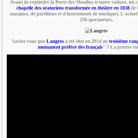
Avant de rejoindre la Porte des Moulins et notre voiture, un 
chapelle des oratoriens transformée en théâtre en 1838
(le 
masques, de partitions et d'instruments de musique). L'actuel
250 spectateurs.
Saviez-vous que
Langres
a été élue en 2014 au
troisième ran
monument préféré des français
" ? La preuve en