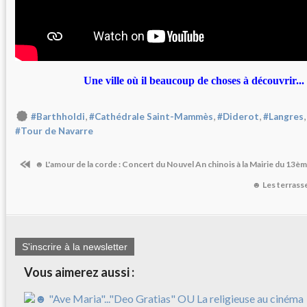
Une ville où il beaucoup de choses à découvrir..
,
,
,
#Barthholdi
#Cathédrale Saint-Mammès
#Diderot
#Langres
#Tour de Navarre
☻ L'amour de la corde : Concert du Nouvel An chinois à la Mairie du 13è
☻ Les terrass
S'inscrire à la newsletter
Vous aimerez aussi :