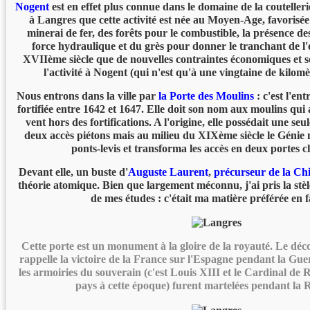
Nogent
est en effet plus connue dans le domaine de la coutellerie.
à Langres que cette activité est née au Moyen-Age, favorisé
minerai de fer, des forêts pour le combustible, la présence d
force hydraulique et du grès pour donner le tranchant de l'o
XVIIème siècle que de nouvelles contraintes économiques et so
l'activité à Nogent (qui n'est qu'à une vingtaine de kilom
Nous entrons dans la ville par
la Porte des Moulins
: c'est l'ent
fortifiée entre 1642 et 1647. Elle doit son nom aux moulins qui 
vent hors des fortifications. A l'origine, elle possédait une seu
deux accès piétons mais au milieu du XIXème siècle le Génie 
ponts-levis et transforma les accès en deux portes c
Devant elle, un buste d'
Auguste Laurent
,
précurseur de la Ch
théorie atomique. Bien que largement méconnu, j'ai pris la stè
de mes études : c'était ma matière préférée en f
Cette porte est un monument à la gloire de la royauté. Le déc
rappelle la victoire de la France sur l'Espagne pendant la Gu
les armoiries du souverain (c'est Louis XIII et le Cardinal de R
pays à cette époque) furent martelées pendant la 