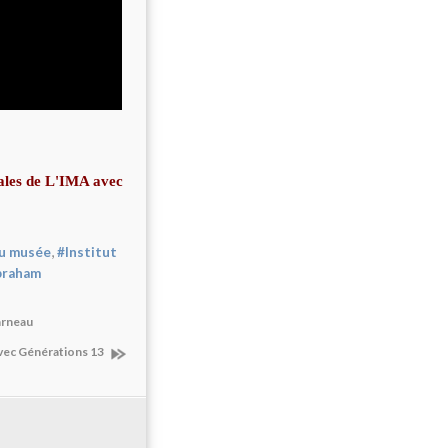
cales de L'IMA avec
,
du musée
#Institut
braham
arneau
avec Générations 13