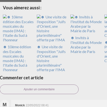
Vous aimerez aussi :
☻ Invités à
☻
l'Institut du Monde
☻ 10ème édition
☻ Une visite de
Arabe par la
P
des Escales
l'exposition "Juifs
Mairie de Paris
v
musicales du
d'Orient, une
a
musée (IMA) :
histoire
C
l'Italie du Sud à
plurimillénaire"
l'honneur
offerte par l'IMA
Commenter cet article
Ajouter un commentaire
M
Monick
22/05/2022 08:41