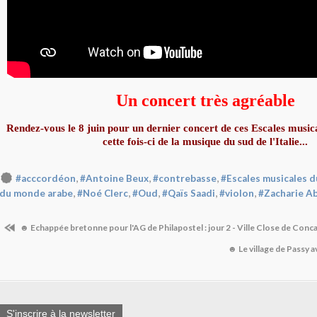
Un concert très agréable
Rendez-vous le 8 juin pour un dernier concert de ces Escales musi
cette fois-ci de la musique du sud de l'Italie...
,
,
,
#acccordéon
#Antoine Beux
#contrebasse
#Escales musicales 
,
,
,
,
,
du monde arabe
#Noé Clerc
#Oud
#Qaïs Saadi
#violon
#Zacharie A
☻ Echappée bretonne pour l'AG de Philapostel : jour 2 - Ville Close de Conc
☻ Le village de Passy 
S'inscrire à la newsletter