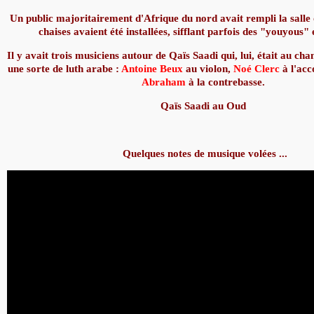
Un public majoritairement d'Afrique du nord avait rempli la salle 
chaises avaient été installées, sifflant parfois des "youyous
Il y avait trois musiciens autour de Qaïs Saadi qui, lui, était au cha
une sorte de luth arabe :
Antoine Beux
au violon,
Noé Clerc
à l'acc
Abraham
à la contrebasse.
Qaïs Saadi au Oud
Quelques notes de musique volées ...