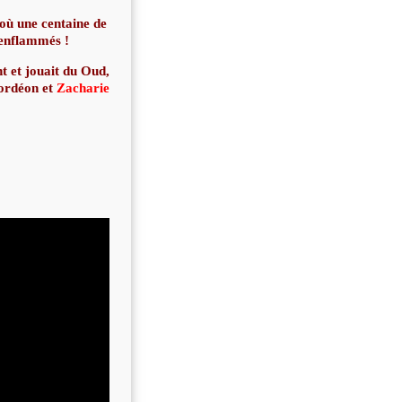
où une centaine de
" enflammés !
nt et jouait du Oud,
ordéon et
Zacharie