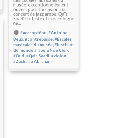
des Escales musicales du
musée, exceptionnellement
ouvert pour l'occasion, un
concert de jazz arabe. Qaïs
Saadi (luthiste et musicologue
né...
,
#acccordéon
#Antoine
,
,
Beux
#contrebasse
#Escales
,
musicales du musée
#Institut
,
,
du monde arabe
#Noé Clerc
,
,
,
#Oud
#Qaïs Saadi
#violon
#Zacharie Abraham