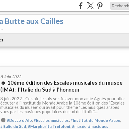
a Butte aux Cailles
..
ct
8 Juin 2022
☻ 10ème édition des Escales musicales du musée
(IMA) : l'Italie du Sud à l'honneur
8 juin 2022 - Ce soir, je suis sortie avec mon amie Agnès pour aller
écouter à l'Institut du Monde Arabe la 10ème édition des "Escales
musicales du musée" qui avait pour thème "Les musiques arabes
vues par les musiques populaires du sud de l’Italie"....
,
,
,
#Ducco d'Alo
#Escales musicales
#Institut du Monde Arabe
,
,
,
#Italie du Sud
#Margherita Trefoloni
#musée
#musiques