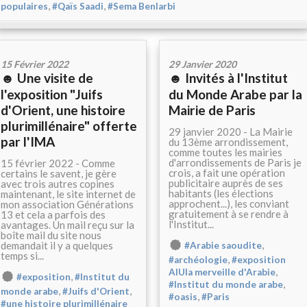
,
,
populaires
#Qaïs Saadi
#Sema Benlarbi
15 Février 2022
29 Janvier 2020
☻ Une visite de
☻ Invités à l'Institut
l'exposition "Juifs
du Monde Arabe par la
d'Orient, une histoire
Mairie de Paris
plurimillénaire" offerte
29 janvier 2020 - La Mairie
par l'IMA
du 13ème arrondissement,
comme toutes les mairies
d'arrondissements de Paris je
15 février 2022 - Comme
crois, a fait une opération
certains le savent, je gère
publicitaire auprès de ses
avec trois autres copines
habitants (les élections
maintenant, le site internet de
approchent...), les conviant
mon association Générations
gratuitement à se rendre à
13 et cela a parfois des
l'Institut...
avantages. Un mail reçu sur la
boîte mail du site nous
,
demandait il y a quelques
#Arabie saoudite
temps si...
,
#archéologie
#exposition
,
AlUla merveille d'Arabie
,
#exposition
#Institut du
,
#Institut du monde arabe
,
,
monde arabe
#Juifs d'Orient
,
#oasis
#Paris
#une histoire plurimillénaire