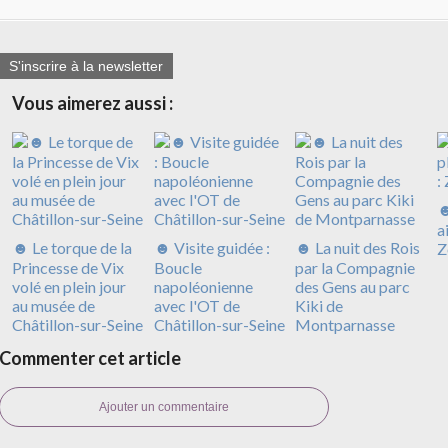
S'inscrire à la newsletter
Vous aimerez aussi :
☻
a
☻ Le torque de la
☻ Visite guidée :
☻ La nuit des Rois
Z
Princesse de Vix
Boucle
par la Compagnie
volé en plein jour
napoléonienne
des Gens au parc
au musée de
avec l'OT de
Kiki de
Châtillon-sur-Seine
Châtillon-sur-Seine
Montparnasse
Commenter cet article
Ajouter un commentaire