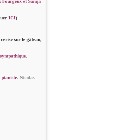
s Fourgeux et Sanija
iquer
ICI
)
, cerise sur le gâteau,
 sympathique
.
 pianiste
.
Nicolas