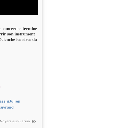
le concert se termine
vrir son instrument
éclenché les rires du
.
,
azz
#Julien
aivrand
Noyers-sur-Serein