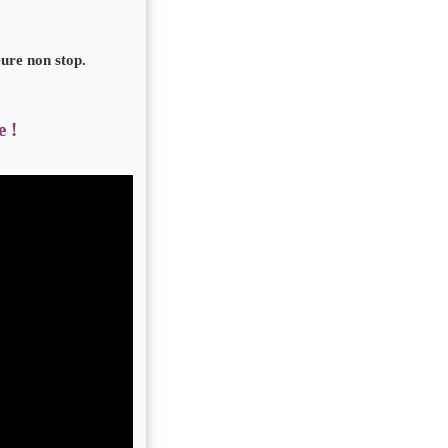
eure non stop.
e !