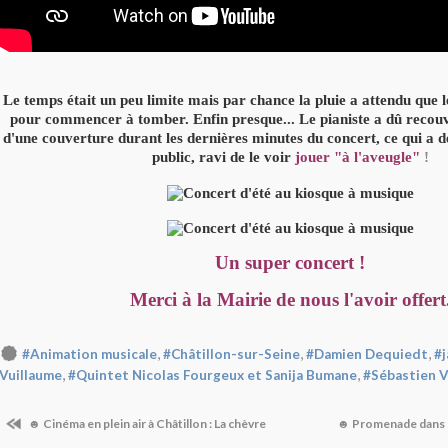
Le temps était un peu limite mais par chance la pluie a attendu que 
pour commencer à tomber. Enfin presque... Le pianiste a dû recou
d'une couverture durant les dernières minutes du concert, ce qui a d
public, ravi de le voir
jouer "à l'aveugle"
!
Un super concert !
Merci à la Mairie de nous l'avoir offert
,
,
,
#Animation musicale
#Châtillon-sur-Seine
#Damien Dequiedt
#j
,
,
Vuillaume
#Quintet Nicolas Fourgeux et Sanija Bumane
#Sébastien V
☻ Cinéma en plein air à Châtillon : La chèvre
☻ Promenade dans 