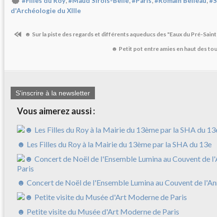
,
,
,
,
#Filles du Roy
#Maud Sirois-Belle
#Paris
#Romain Belleau
#S
d'Archéologie du XIIIe
☻ Sur la piste des regards et différents aqueducs des "Eaux du Pré-Sain
☻ Petit pot entre amies en haut des t
S'inscrire à la newsletter
Vous aimerez aussi :
☻ Les Filles du Roy à la Mairie du 13ème par la SHA du 13e
☻ Concert de Noël de l'Ensemble Lumina au Couvent de l'An
☻ Petite visite du Musée d'Art Moderne de Paris