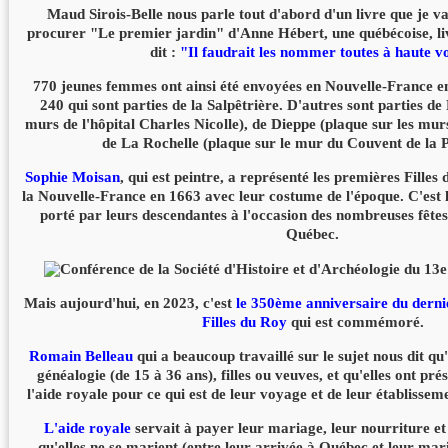
Maud Sirois-Belle nous parle tout d'abord d'un livre que je 
procurer "Le premier jardin" d'Anne Hébert, une québécoise, liv
dit :
"Il faudrait les nommer toutes à haute v
770 jeunes femmes ont ainsi été envoyées en Nouvelle-France e
240 qui sont parties de la Salpêtrière. D'autres sont parties de
murs de l'hôpital Charles Nicolle), de Dieppe (plaque sur les mu
de La Rochelle (plaque sur le mur du Couvent de la 
Sophie Moisan
, qui est peintre, a représenté les premières Filles
la Nouvelle-France en 1663 avec leur costume de l'époque. C'est
porté par leurs descendantes à l'occasion des nombreuses fê
Québec.
Mais aujourd'hui, en 2023, c'est
le 350ème anniversaire du derni
Filles du Roy
qui est commémoré.
Romain Belleau
qui a beaucoup travaillé sur le sujet nous dit qu'
généalogie (de 15 à 36 ans), filles ou veuves, et qu'elles ont p
l'aide royale pour ce qui est de leur voyage et de leur établisse
L'aide royale
servait à payer leur mariage, leur nourriture e
qu'elles ne se marient (entre leur arrivée à Québec et leur mari