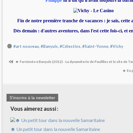
Philippe
m'a dit qu'il avait toujours la barak
Fin de notre première tranche de vacances : je sais, cette
Dès demain : d'autres aventures, dans l'est cette fois-ci, et 
,
,
,
,
#art nouveau
#Banyuls
#Célestins
#Saint-Yonne
#Vichy
☻ Farniente à Banyuls (2012) - La dynamiterie de Paulilles et le site de Ta
☻ En p
S'inscrire à la newsletter
Vous aimerez aussi :
☻ Un petit tour dans la nouvelle Samaritaine