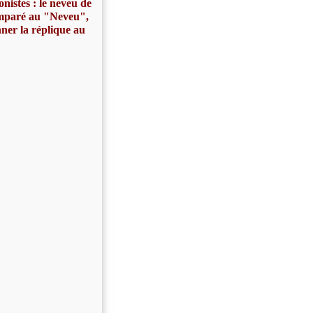
istes : l
e neveu de
comparé au "Neveu",
nner la réplique au