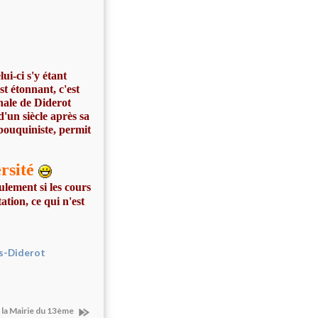
i-ci s'y étant
t étonnant, c'est
inale de Diderot
d'un siècle après sa
bouquiniste, permit
ersité
lement si les cours
ation, ce qui n'est
is-Diderot
 la Mairie du 13ème