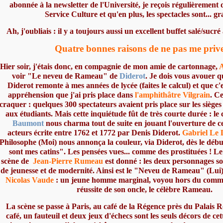
abonnée à la newsletter de l'Université, je reçois régulièrement 
Service Culture et qu'en plus, les spectacles sont... gra
Ah, j'oubliais : il y a toujours aussi un excellent buffet salé/sucré
Quatre bonnes raisons de ne pas me prive
Hier soir, j'étais donc, en compagnie de mon amie de cartonnage,
voir "Le neveu de Rameau" de
Diderot
. Je dois vous avouer q
Diderot remonte à mes années de lycée (faites le calcul) et que c'
appréhension que j'ai pris place dans
l'amphithâtre Vilgrain
. Ce
craquer : quelques 300 spectateurs avaient pris place sur les siège
aux étudiants. Mais cette inquiétude fût de très courte durée : le 
Baumont
nous charma tout de suite en jouant l'ouverture de ce
acteurs écrite entre 1762 et 1772 par Denis Diderot.
Gabriel Le 
Philosophe (Moi) nous annonça la couleur, via Diderot, dès le débu
sont mes catins". Les pensées vues... comme des prostituées ! Le
scène de
Jean-Pierre Rumeau
est donné : les deux personnages sont
de jeunesse et de modernité. Ainsi est le "Neveu de Rameau" (Lui) 
Nicolas Vaude
: un jeune homme marginal, voyou hors du commu
réussite de son oncle, le célèbre Rameau.
La scène se passe à Paris, au café de la Régence près du Palais R
café, un fauteuil et deux jeux d'échecs sont les seuls décors de cet