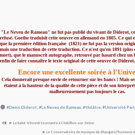
"Le Neveu de Rameau" ne fut pas publié du vivant de Diderot, celu
refusé. Goethe traduisit cette oeuvre en allemand en 1805. Ce qui es
que la première édition française
(1821) ne fut pas la version orig
mais une traduction de cette traduction. Ce n'est qu'en 1891 (plus 
mort), que le manuscrit autographe, retrouvé par hasard chez un 
enfin de faire connaître le texte original de cette oeuvre de Diderot.
Encore une excellente soirée à l'Univ
Cela donnerait presque envie de retourner sur les bancs ! Mais seu
étaient à la hauteur de la qualité de cette pièce et de son interprét
malheureusement pas toujours le cas.
,
,
,
#Denis Diderot
#Le Neveu de Rameau
#théâtre
#Université Par
☻ La Saint-Vincent tournante à Châtillon-sur-Seine
☻ Le Conservatoire de musique de Shangaï à l'honneur à