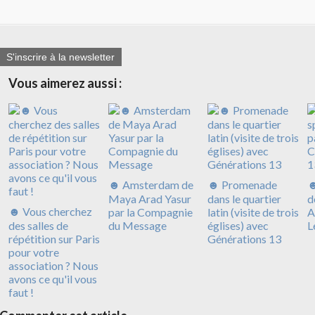
S'inscrire à la newsletter
Vous aimerez aussi :
☻ Amsterdam de
☻ Promenade
☻
Maya Arad Yasur
dans le quartier
d
☻ Vous cherchez
par la Compagnie
latin (visite de trois
A
des salles de
du Message
églises) avec
L
répétition sur Paris
Générations 13
pour votre
association ? Nous
avons ce qu'il vous
faut !