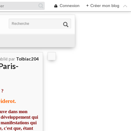
Connexion
+
Créer mon blog
blié par
Tolbiac204
Paris-
 ?
iderot.
trouve dans mon
n développement qui
 manifestations qui
, c'est que, étant