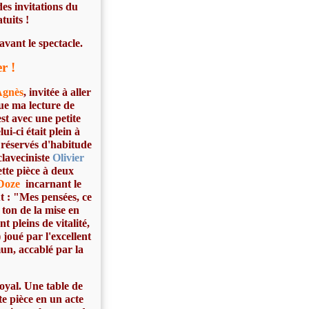
des invitations du
tuits !
 avant le spectacle.
r !
Agnès
, invitée à aller
ue ma lecture de
est avec une petite
lui-ci était plein à
s réservés d'habitude
claveciniste
Olivier
tte pièce à deux
Doze
incarnant le
t : "Mes pensées, ce
 ton de la mise en
 pleins de vitalité,
joué par l'excellent
n, accablé par la
oyal. Une table de
te pièce en un acte