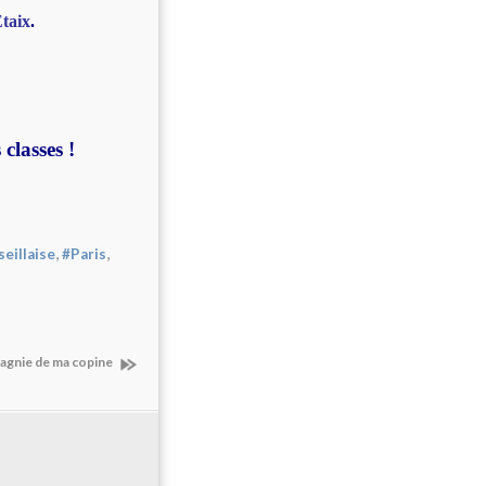
taix
.
classes !
,
,
eillaise
#Paris
pagnie de ma copine