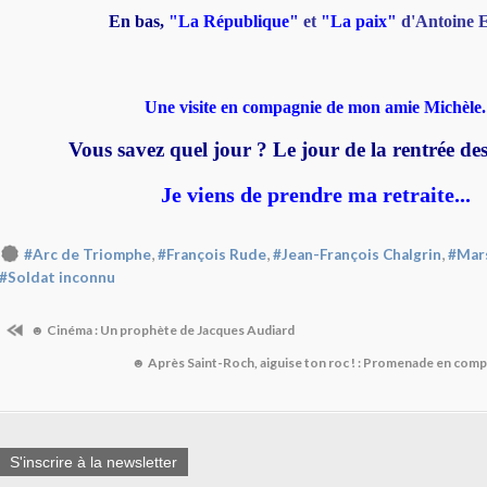
En bas,
"La République"
et
"La paix"
d'Antoine E
Une visite en compagnie de mon amie Michèle.
Vous savez quel jour ? Le jour de la rentrée des 
Je viens de prendre ma retraite...
,
,
,
#Arc de Triomphe
#François Rude
#Jean-François Chalgrin
#Mars
#Soldat inconnu
☻ Cinéma : Un prophète de Jacques Audiard
☻ Après Saint-Roch, aiguise ton roc ! : Promenade en com
S'inscrire à la newsletter