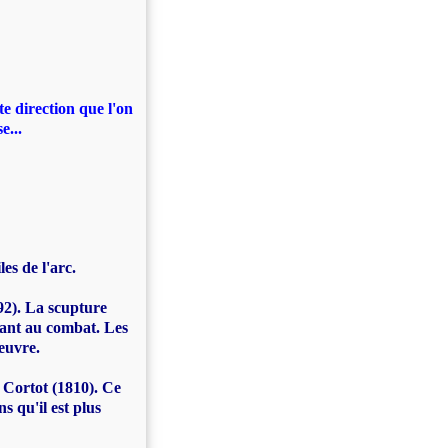
te direction que l'on
e...
es de l'arc.
92). La scupture
tant au comba
t. Les
euvre.
 Cortot (1810). Ce
s qu'il est plus