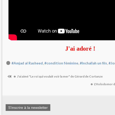
J'ai adoré !
,
,
,
#Amjad al Rasheed
#condition féminine
#Inchallah un fils
#Jo
☻ J'ai aimé "Le roi qui voulait voir la mer" de Gérard de Cortanze
☻ L'Holodomor de
S'inscrire à la newsletter