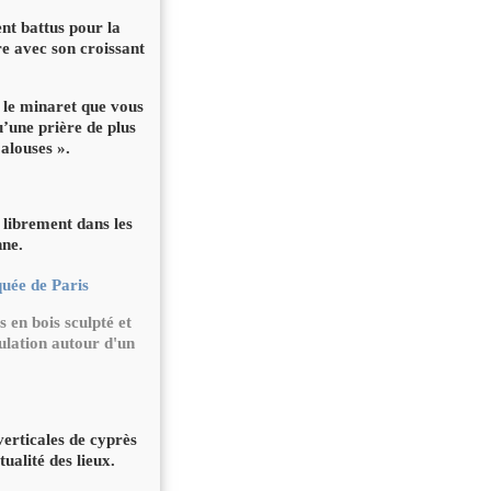
t battus pour la
re avec son croissant
 le minaret que vous
u’une prière de plus
alouses ».
 librement dans les
nne.
s en bois sculpté et
ulation autour d'un
verticales de cyprès
ualité des lieux.