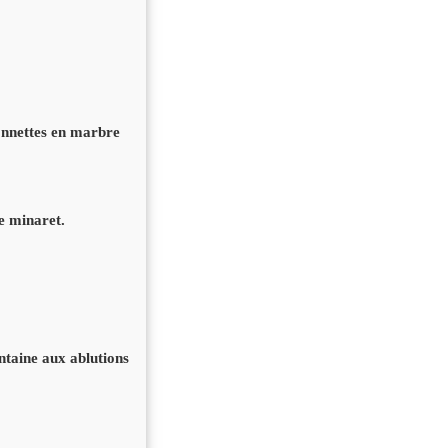
lonnettes en marbre
le minaret.
ntaine aux ablutions