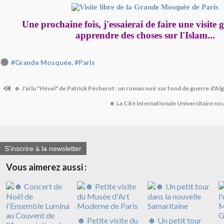
Une prochaine fois, j'essaierai de faire une visite
apprendre des choses sur l'Islam...
,
#Grande Mosquée
#Paris
☻ J'ai lu "Hével" de Patrick Pécherot : un roman noir sur fond de guerre d'Al
☻ La Cité internationale Universitaire no
S'inscrire à la newsletter
Vous aimerez aussi :
☻ Petite visite du
☻ Un petit tour