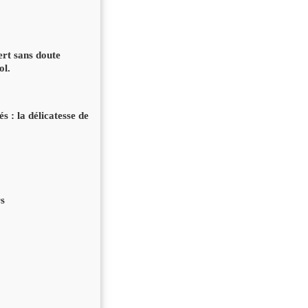
ert sans doute
ol.
s : la délicatesse de
rs