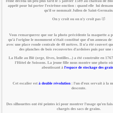
reine décéda un peu plus tard le 5 janvier 1589 au château de Blo
appelé pour lui porter l'extrême-onction : quand elle lui deman
qu'il se nommait Julien de Saint-Germain
🤣
On y croit ou on n'y croit pas
Vous remarquerez que sur la photo précédente la maquette a p
qu'à l'origine le monument n'était constitué que d'un anneau d
avec une place ronde centrale de 40 mètres. Il n'a été couvert qu
des planches de bois recouvertes d'ardoises puis par une s
La Halle au Blé (orge, fèves, lentilles...) a été construite en 17
l'Hôtel de Soissons. La jeune fille nous montre une photo où l
aboutissant à
l'espace de stockage des grai
Cet escalier est
à double révolution
: l'un d'eux servait à la m
descente.
Des silhouettes ont été peintes ici pour montrer l'usage qu'en fai
chargés des sacs de grains.