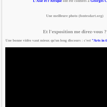
L’Asie et l’Afrique
ont été confiées à
Georges C
Une meilleure photo (fontesdart.org)
Et l'exposition me direz-vous ?
Une bonne vidéo vaut mieux qu'un long discours : c'est
"Arts in 