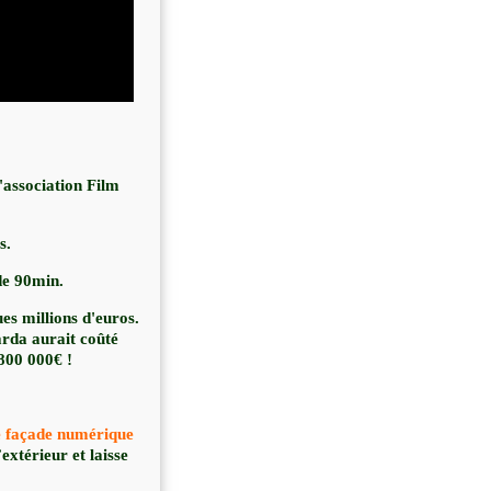
'association Film
s.
de 90min.
es millions d'euros
.
arda aurait coûté
800 000€
!
 façade numérique
extérieur et laisse