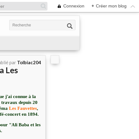
Connexion
+
Créer mon blog
blié par
Tolbiac204
ma Les
que j'ai connue à la
 travaux depuis 20
inéma
Les Fauvettes
,
afé-concert en 1894.
our "Ali Baba et les
s.