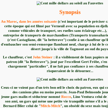
Synopsis
Au Maroc
,
dans les années soixante
(c'est important de le préciser c
cette époque qui est filmé par Verneuil avec sa population en djel
comme véhicules de transport, ses ruelles sans éclairage etc...),
entreprise de transports de marchandises (Transports transsaharie
(c'est Castagliano, dit "la betterave") confie à un chauffeur qu'il
d'embaucher son semi-remorque flambant neuf, charge à lui de le c
désert jusqu'à la ville de Tagmout au sud du pays
Le chauffeur, c'est
John Steiner
: il a visiblement de faux papiers m
patron (dit "
la Betterave
"), joué par l'excellent Gert Fröbe, s'e
chargement "particulier", il ne fait pas confiance à ses chauffeu
risqueraient de le détourner...
Ceux-ci ne voient pas d'un très bon œil le choix du patron, eux qui c
des camions plus ou moins pourris. Jean-Paul Belmondo joue 
jeune gars malin et séducteur nommé
Rocco
, Lino Ventura celui de
son ami, un gars qui mène une petite vie tranquille même s'il a le g
Bernard Blier celui de "
Mitch-Mitch
", un obsédé du sexe mais tou