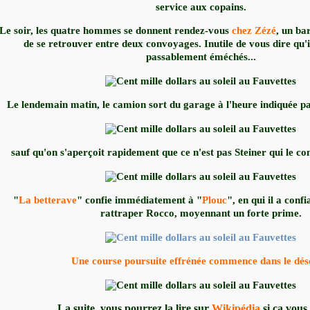
service aux copains.
Le soir, les quatre hommes se donnent rendez-vous
chez Zézé
, un bar
de se retrouver entre deux convoyages. Inutile de vous dire qu'i
passablement éméchés...
Le lendemain matin, le camion sort du garage à l'heure indiquée par
sauf qu'on s'aperçoit rapidement que ce n'est pas Steiner qui le c
"
La betterave
" confie immédiatement à "
Plouc
", en qui il a conf
rattraper Rocco, moyennant un forte prime.
Une course poursuite effrénée commence dans le dése
La suite, vous pourrez la lire sur
Wikipédia
si ça vous