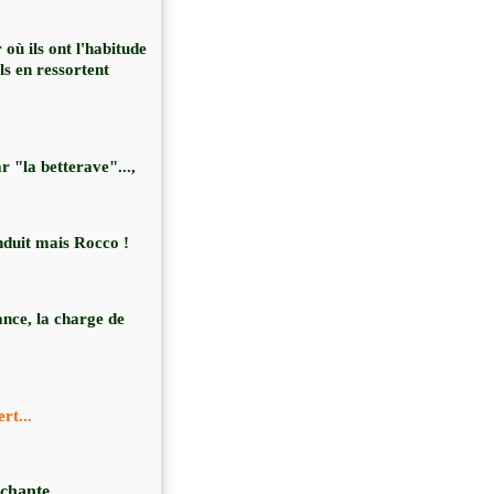
 où ils ont l'habitude
ls en ressortent
 "la betterave"...,
onduit mais Rocco !
iance, la charge de
rt...
 chante.