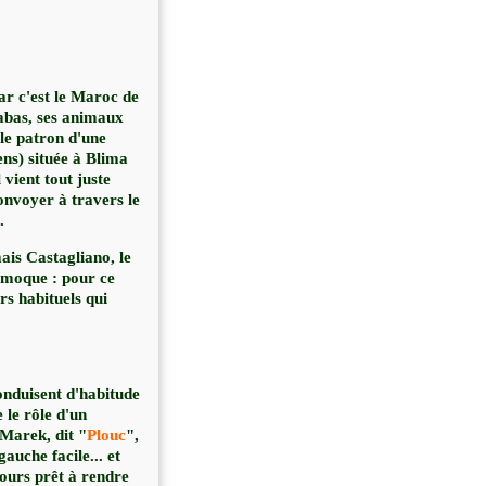
ar c'est le Maroc de
labas, ses animaux
 le patron d'une
ns) située à Blima
 vient tout juste
onvoyer à travers le
.
ais Castagliano, le
n moque : pour ce
rs habituels qui
onduisent d'habitude
le rôle d'un
 Marek, dit "
Plouc
",
auche facile... et
jours prêt à rendre