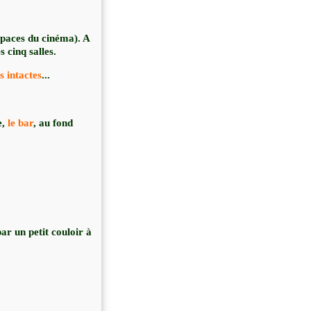
espaces du cinéma). A
 cinq salles.
s intactes
...
e,
le bar
, au fond
ar un petit couloir à