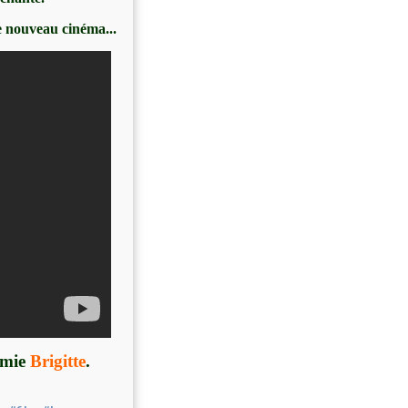
e nouveau cinéma...
amie
Brigitte
.