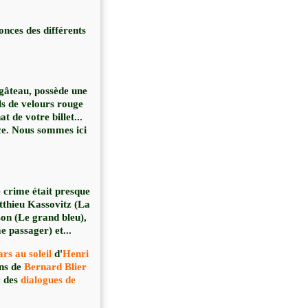
onces des différents
e gâteau, possède une
ils de velours rouge
 de votre billet...
ace. Nous sommes ici
 crime était presque
tthieu Kassovitz (La
son (Le grand bleu),
e passager) et...
ars au soleil
d'
Henri
ons de
Bernard Blier
c des
dialogues de