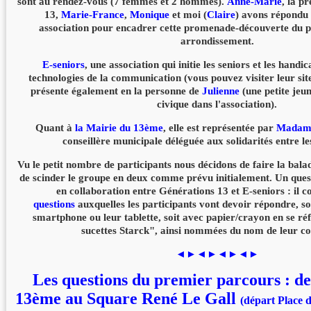
sont au rendez-vous (7 femmes et 2 hommes).
Anne-Marie
, la p
13,
Marie-France
,
Monique
et moi (
Claire
) avons répondu 
association pour encadrer cette promenade-découverte du p
arrondissement.
E-seniors
, une association qui initie les seniors et les hand
technologies de la communication (vous pouvez visiter leur sit
présente également en la personne de
Julienne
(une petite jeun
civique dans l'association).
Quant à
la Mairie du 13ème
, elle est représentée par
Madame
conseillère municipale déléguée aux solidarités entre le
Vu le petit nombre de participants nous décidons de faire la bala
de scinder le groupe en deux comme prévu initialement. Un ques
en collaboration entre Générations 13 et E-seniors : il
questions
auxquelles les participants vont devoir répondre, so
smartphone ou leur tablette, soit avec papier/crayon en se ré
sucettes Starck", ainsi nommées du nom de leur co
◄►◄►◄►◄►
Les questions du premier parcours : de
13ème au Square René Le Gall
(d
épart Place d