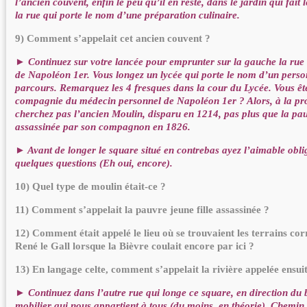
l’ancien couvent, enfin le peu qu’il en reste, dans le jardin qui fait l
la rue qui porte le nom d’une préparation culinaire.
9) Comment s’appelait cet ancien couvent ?
► Continuez sur votre lancée pour emprunter sur la gauche la rue
de Napoléon 1er. Vous longez un lycée qui porte le nom d’un pers
parcours. Remarquez les 4 fresques dans la cour du Lycée. Vous êt
compagnie du médecin personnel de Napoléon 1er ? Alors, à la pr
cherchez pas l’ancien Moulin, disparu en 1214, pas plus que la pauv
assassinée par son compagnon en 1826.
► Avant de longer le square situé en contrebas ayez l’aimable obl
quelques questions (Eh oui, encore).
10) Quel type de moulin était-ce ?
11) Comment s’appelait la pauvre jeune fille assassinée ?
12) Comment était appelé le lieu où se trouvaient les terrains co
René le Gall lorsque la Bièvre coulait encore par ici ?
13) En langage celte, comment s’appelait la rivière appelée ensuit
► Continuez dans l’autre rue qui longe ce square, en direction du
mobilier qui nous appartient à tous (du moins, en théorie). Chemin 