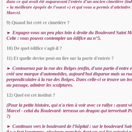
dans ce qui avait été auparavant l'entrée d'un ancien cimetière (ind
« la meilleure épopée de l’ouest ») et qui vous a permis d'atteindre
Marcel.
9) Quand fut créé ce cimetière ?
► Engagez-vous un peu plus loin à droite du Boulevard Saint Ma
Celte : vous pouvez contempler un édifice au n°5.
10) De quel édifice s'agit-il ?
11) Et quelle devise peut-on lire sur la porte d'entrée ?
► Contournez par la rue des Belges (enfin, d'une partie d'entre 
créé une marque d'automobiles, aujourd'hui disparue mais sa rue 
perpendiculaire à la rue des Belges. Dans celle-ci se trouve un ins
au passage, admirer les sculptures.
12) Quel est cet institut ?
(Pour la petite histoire, qui n'a rien à voir avec ce rallye : ayant v
Marcel - celui du Boulevard- terrassa un dragon qui terrorisait P
?)
► Continuez vers le boulevard de l’hôpital : sur le boulevard Sain
il y a fort longtemps, plusieurs marchés dont un qui fut autorisé p