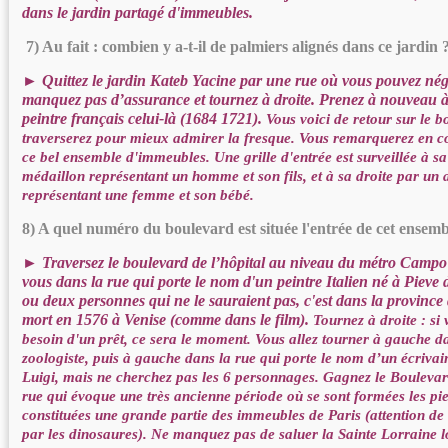
dans le jardin partagé d'immeubles.
7) Au fait : combien y a-t-il de palmiers alignés dans ce jardin 
► Quittez le jardin Kateb Yacine par une rue où vous pouvez nég
manquez pas d’assurance et tournez à droite. Prenez à nouveau à 
peintre français celui-là (1684 1721).
Vous voici de retour sur le 
traverserez pour mieux admirer la fresque. Vous remarquerez en co
ce bel ensemble d'immeubles. Une grille d'entrée est surveillée à s
médaillon représentant un homme et son fils, et à sa droite par un 
représentant une femme et son bébé.
8) A quel numéro du boulevard est située l'entrée de cet ensemb
► Traversez le boulevard de l’hôpital au niveau du métro Campo
vous dans la rue qui porte le nom d'un peintre Italien né à Pieve
ou deux personnes qui ne le sauraient pas, c'est dans la province 
mort en 1576 à Venise (comme dans le film).
Tournez à droite : si
besoin d'un prêt, ce sera le moment. Vous allez tourner à gauche d
zoologiste, puis à gauche dans la rue qui porte le nom d’un écriva
Luigi, mais ne cherchez pas les 6 personnages. Gagnez le Boulevar
rue qui évoque une très ancienne période où se sont formées les pie
constituées une grande partie des immeubles de Paris (attention de 
par les dinosaures). Ne manquez pas de saluer la Sainte Lorraine 