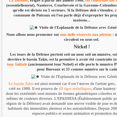
La Défense
, érigée à partir des années 1960,
est
construite su
(essentiellement), Nanterre, Courbevoie et la Garenne-Colombes.
qu'elle est divisée en 5 secteurs. Si la Défense doit s'étendre, 
commune de Puteaux où l'on parle déjà d'exproprier les prop
maisons...
Nous allons nous promener sur
une dalle réservée aux piétons
: à
circulent en sous-sol.
Nickel !
Les tours de la Défense portent soit un nom soit un numéro, soit
derrière le bassin Takis, est la première à avoir été construite (
tour Initiale
(anciennement tour Nobel) et elle porte le numéro 
pour Bureaux et 31 comme numéro sur le cada
Le bassin Takis
est ainsi nommé car il est l’œuvre de l'artiste grec, 
créé en 1988. Il est pourvu de
49 tiges métalliques
, d'une hauteur 
dont les
extrémités sont munies de formes géométriques colorées et 
mêmes de couleurs diverses. L'EPADSESA (Établissement public p
région de la Défense) avait demandé une œuvre visible de jour et de 
habitants des immeubles alentour et les automobilistes. Depuis 2009
espaces publics et assure animation et promotion du 