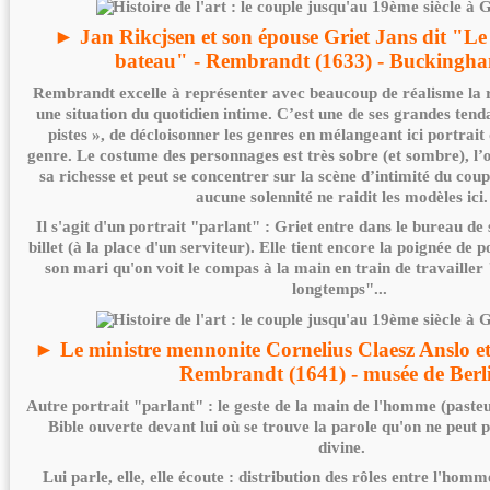
► Jan Rikcjsen et son épouse Griet Jans dit "Le
bateau" - Rembrandt (1633) - Buckingh
Rembrandt excelle à représenter avec beaucoup de réalisme la r
une situation du quotidien intime. C’est une de ses grandes tenda
pistes », de décloisonner les genres en mélangeant ici portrait
genre. Le costume des personnages est très sobre (et sombre), l’œi
sa richesse et peut se concentrer sur la scène d’intimité du co
aucune solennité ne raidit les modèles ici.
Il s'agit d'un portrait "parlant" : Griet entre dans le bureau de
billet (à la place d'un serviteur). Elle tient encore la poignée d
son mari qu'on voit le compas à la main en train de travailler
longtemps"...
► Le ministre mennonite Cornelius Claesz Anslo et
Rembrandt (1641) - musée de Berl
Autre portrait "parlant" : le geste de la main de l'homme (past
Bible ouverte devant lui où se trouve la parole qu'on ne peut p
divine.
Lui parle, elle, elle écoute : distribution des rôles entre l'hom