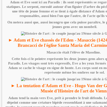
Adam et Eve sont ici au Paradis : ils sont représentés se rega
statiques. Le serpent, enroulé autour d'un figuier (l'arbre du péc
une tête de jeune femme et se tient à égale distance d'Adam e
responsables, aussi bien l'un que l'autre, de l'acte qu'ils
On notera aussi que, aussi incongru que cela puisse paraître, le 
jeunes gens avec un nombril.
► Adam et Eve chassés de l'Eden - Masaccio (1424
Brancacci de l'église Santa Maria del Carmin
Masaccio était l'élève de Masolino.
Cette fois-ci le peintre représente les deux jeunes gens alors q
Paradis. Les visages sont très expressifs, Eve a les yeux fermés 
Adam se cache le visage en signe de honte. Les corps sont en m
représente même les ombres sur le sol.
► La tentation d'Adam et Eve - Hugo Van der Go
Musée d'Histoire de l'art de Vienn
Adam tend la main vers Eve, prêt à prendre le fruit défendu. Le
dépeint comme une créature bipède ressemblant à une salamandre
mythe, le serpent pouvait marcher avant que la malédiction de D