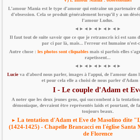
V) L'amour Mania : obsessionnel
L’amour Mania est le type d’amour qui entraîne un partenaire da
d’obsession. Cela se produit généralement lorsqu’il y a un déséq
l’amour Ludus.
◄►◄►◄►◄►◄►
Il faut tout de suite savoir que ce que je retranscris ici est sans
par ci par là, mais... l'erreur est humaine n'est-
Autre chose :
les photos sont cliquables
mais si parfois elles s'ag
rapetissent...
◄►◄►◄►◄►◄►
Lucie
va d'abord nous parler, images à l'appui, de l'amour dans l
et pour cela elle a choisi de nous parler d'Adam 
I - Le couple d'Adam et Ev
A noter que les deux jeunes gens, qui succombent à la tentatio
démoniaque, devraient être représentés laids et pourtant, de fa
toujours beaux.
La tentation d'Adam et Eve de Masolino dite "L
►
(1424-1425) - Chapelle Brancacci en l'église Santa
de Florence