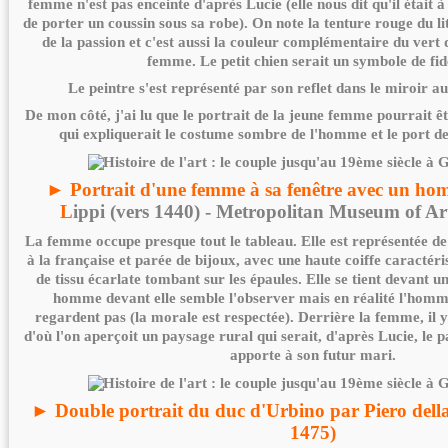
femme n'est pas enceinte d'après Lucie (elle nous dit qu'il était 
de porter un coussin sous sa robe). On note la tenture rouge du lit
de la passion et c'est aussi la couleur complémentaire du vert 
femme. Le petit chien serait un symbole de fidé
Le peintre s'est représenté par son reflet dans le miroir au
De mon côté, j'ai lu que le portrait de la jeune femme pourrait êt
qui expliquerait le costume sombre de l'homme et le port d
► Portrait d'une femme à sa fenêtre avec un hom
L
ippi (vers 1440) - Metropolitan Museum of A
La femme occupe presque tout le tableau. Elle est représentée de
à la française et parée de bijoux, avec une haute coiffe caractér
de tissu écarlate tombant sur les épaules. Elle se tient devant u
homme devant elle semble l'observer mais en réalité l'homm
regardent pas (la morale est respectée). Derrière la femme, il 
d'où l'on aperçoit un paysage rural qui serait, d'après Lucie, le
apporte à son futur mari.
► Double portrait du duc d'Urbino par Piero dell
1475)