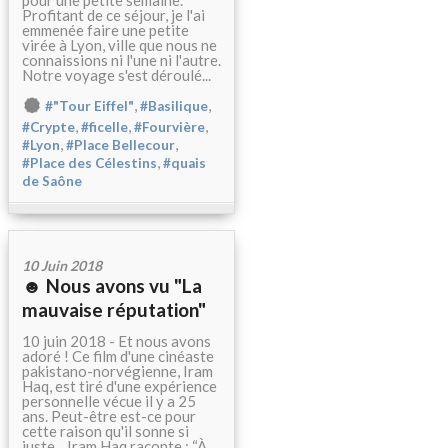
pour une petite semaine.
Profitant de ce séjour, je l'ai
emmenée faire une petite
virée à Lyon, ville que nous ne
connaissions ni l'une ni l'autre.
Notre voyage s'est déroulé...
,
,
#"Tour Eiffel"
#Basilique
,
,
,
#Crypte
#ficelle
#Fourvière
,
,
#Lyon
#Place Bellecour
,
#Place des Célestins
#quais
de Saône
10 Juin 2018
☻ Nous avons vu "La
mauvaise réputation"
10 juin 2018 - Et nous avons
adoré ! Ce film d'une cinéaste
pakistano-norvégienne, Iram
Haq, est tiré d'une expérience
personnelle vécue il y a 25
ans. Peut-être est-ce pour
cette raison qu'il sonne si
juste... Iram Haq raconte : “À