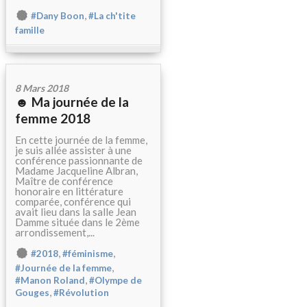
,
#Dany Boon
#La ch'tite
famille
8 Mars 2018
☻ Ma journée de la
femme 2018
En cette journée de la femme,
je suis allée assister à une
conférence passionnante de
Madame Jacqueline Albran,
Maître de conférence
honoraire en littérature
comparée, conférence qui
avait lieu dans la salle Jean
Damme située dans le 2ème
arrondissement,...
,
,
#2018
#féminisme
,
#Journée de la femme
,
#Manon Roland
#Olympe de
,
Gouges
#Révolution