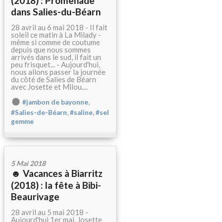
(2018) : Promenade
dans Salies-du-Béarn
28 avril au 6 mai 2018 - Il fait
soleil ce matin à La Milady -
même si comme de coutume
depuis que nous sommes
arrivés dans le sud, il fait un
peu frisquet... - Aujourd'hui,
nous allons passer la journée
du côté de Salies de Béarn
avec Josette et Milou....
,
#jambon de bayonne
,
,
#Salies-de-Béarn
#saline
#sel
gemme
5 Mai 2018
☻ Vacances à Biarritz
(2018) : la fête à Bibi-
Beaurivage
28 avril au 5 mai 2018 -
Aujourd'hui 1er mai, Josette