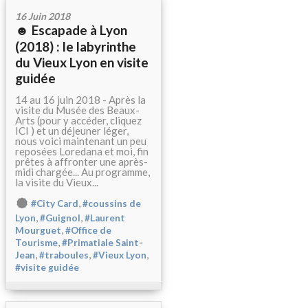
16 Juin 2018
☻ Escapade à Lyon
(2018) : le labyrinthe
du Vieux Lyon en visite
guidée
14 au 16 juin 2018 - Après la
visite du Musée des Beaux-
Arts (pour y accéder, cliquez
ICI ) et un déjeuner léger,
nous voici maintenant un peu
reposées Loredana et moi, fin
prêtes à affronter une après-
midi chargée... Au programme,
la visite du Vieux...
,
#City Card
#coussins de
,
,
Lyon
#Guignol
#Laurent
,
Mourguet
#Office de
,
Tourisme
#Primatiale Saint-
,
,
,
Jean
#traboules
#Vieux Lyon
#visite guidée