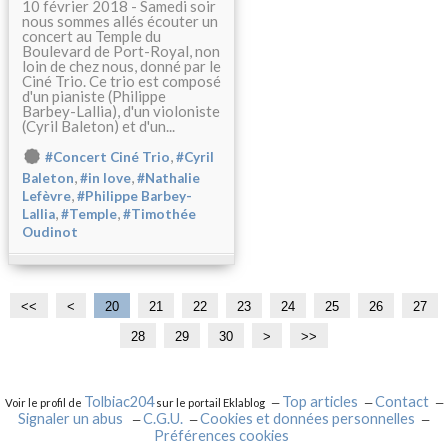
10 février 2018 - Samedi soir
nous sommes allés écouter un
concert au Temple du
Boulevard de Port-Royal, non
loin de chez nous, donné par le
Ciné Trio. Ce trio est composé
d'un pianiste (Philippe
Barbey-Lallia), d'un violoniste
(Cyril Baleton) et d'un...
,
#Concert Ciné Trio
#Cyril
,
,
Baleton
#in love
#Nathalie
,
Lefèvre
#Philippe Barbey-
,
,
Lallia
#Temple
#Timothée
Oudinot
<<
<
1
20
21
22
23
24
25
26
27
0
28
29
30
>
>>
Tolbiac204
Top articles
Contact
Voir le profil de
sur le portail Eklablog
Signaler un abus
C.G.U.
Cookies et données personnelles
Préférences cookies