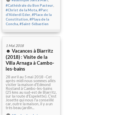
#Basilique Santa Mari
,
#Cathédrale du Bon Pasteur
,
#Christ de la Mota
#Parc
,
d'Alderdi Eder
#Place de la
,
Constitution
#Playa de la
,
Concha
#Saint-Sébastien
1 Mai 2018
☻ Vacances à Biarritz
(2018) : Visite de la
Villa Arnaga à Cambo-
les-bains
28 avril au 5 mai 2018 -Cet
après-midi nous sommes allés
visiter la maison d'Edmond
Rostand à Cambo-les-bains
(25 kms au sud-est de Biarritz,
sur la route d'Espelette). C'est
Josette qui nous l'a conseillé
car, outre la maison, il y a un
très beau jardin...