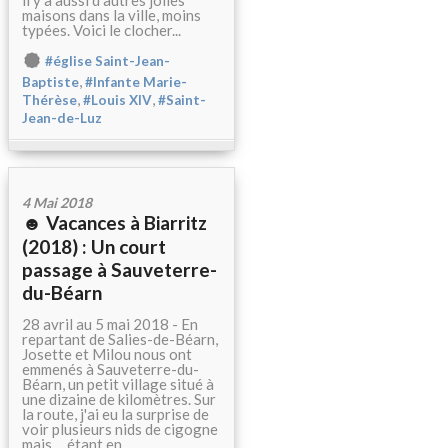
il y a aussi d'autres jolies
maisons dans la ville, moins
typées. Voici le clocher...
#église Saint-Jean-
,
Baptiste
#Infante Marie-
,
,
Thérèse
#Louis XIV
#Saint-
Jean-de-Luz
4 Mai 2018
☻ Vacances à Biarritz
(2018) : Un court
passage à Sauveterre-
du-Béarn
28 avril au 5 mai 2018 - En
repartant de Salies-de-Béarn,
Josette et Milou nous ont
emmenés à Sauveterre-du-
Béarn, un petit village situé à
une dizaine de kilomètres. Sur
la route, j'ai eu la surprise de
voir plusieurs nids de cigogne
mais..., étant en...