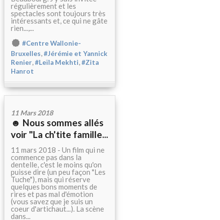
régulièrement et les
spectacles sont toujours très
intéressants et, ce qui ne gâte
rien...,...
#Centre Wallonie-
,
Bruxelles
#Jérémie et Yannick
,
,
Renier
#Leïla Mekhti
#Zita
Hanrot
11 Mars 2018
☻ Nous sommes allés
voir "La ch'tite famille...
11 mars 2018 - Un film qui ne
commence pas dans la
dentelle, c'est le moins qu'on
puisse dire (un peu façon "Les
Tuche"), mais qui réserve
quelques bons moments de
rires et pas mal d'émotion
(vous savez que je suis un
coeur d'artichaut...). La scène
dans...