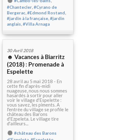
,
#Cambo-les-bains
,
#Chantecler
#Cyrano de
,
,
Bergerac
#Edmond Rostand
,
#jardin à la française
#jardin
,
anglais
#Villa Arnaga
30 Avril 2018
☻ Vacances à Biarritz
(2018) : Promenade à
Espelette
28 avril au 5 mai 2018 - En
cette fin d'après-midi
nuageuse, nous nous sommes
hasardés à sortir pour aller
voir le village d'Espelette :
vous savez, les piments. A
l'entrée du village se profile le
château des Barons
d'Ezpeleta. Le village tire
d'ailleurs...
#château des Barons
,
,
d'Ezpeleta
#Espelette