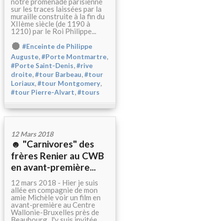
notre promenade parisienne
sur les traces laissées par la
muraille construite à la fin du
XIIème siècle (de 1190 à
1210) par le Roi Philippe...
#Enceinte de Philippe
,
,
Auguste
#Porte Montmartre
,
#Porte Saint-Denis
#rive
,
,
droite
#tour Barbeau
#tour
,
,
Loriaux
#tour Montgomery
,
#tour Pierre-Alvart
#tours
12 Mars 2018
☻ "Carnivores" des
frères Renier au CWB
en avant-première...
12 mars 2018 - Hier je suis
allée en compagnie de mon
amie Michèle voir un film en
avant-première au Centre
Wallonie-Bruxelles près de
Beaubourg. J'y suis invitée